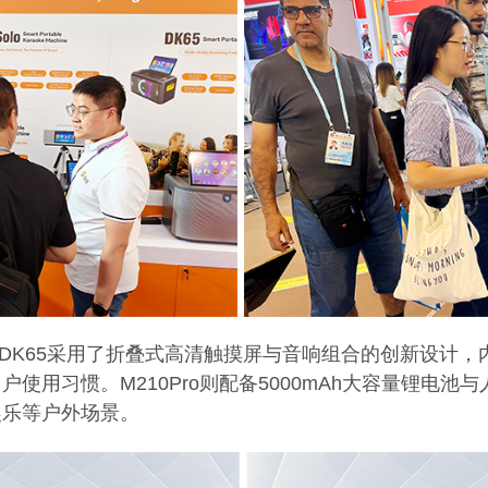
lo和DK65采用了折叠式高清触摸屏与音响组合的创新设
用习惯。M210Pro则配备5000mAh大容量锂电池与
娱乐等户外场景。